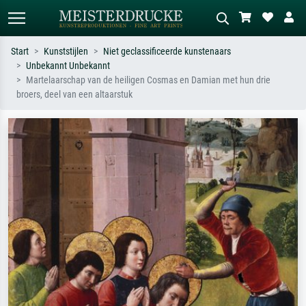
Start
Kunststijlen
Niet geclassificeerde kunstenaars
Unbekannt Unbekannt
Standaard zoeken
AI-beeldzoeker
Martelaarschap van de heiligen Cosmas en Damian met hun drie
broers, deel van een altaarstuk
Zoek op kunstenaar, titel of stijl – bijv.
Beschrijf de scène – bijv. groene
Monet, Sterrennacht, impressionisme,
weide, abstract met veel rood, donker
Hokusai-golf, naakt.
olieverfschilderij, staand naakt naast
een boom.