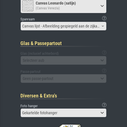
Canvas Leonardo (satijn)
(Canvas Venezia)
Spanraam
Canvas lijst - Afbeelding gespiegeld aan de zijkant
Glas & Passepartout
Glas (inclusief achterbord)
Selecteer aub
Passe-partout
Geen passe-partout
Diversen & Extra's
Foto hanger
Gekartelde fotohanger