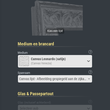
Medium en brancard
Medium
Canvas Leonardo (satijn)
(Canvas Venezia)
Spanraam
Canvas lijst - Afbeelding gespiegeld aan de zijkant
Glas & Passepartout
Glas (inclusief achterbord)
Selecteer aub