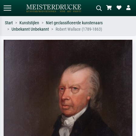
Start
Kunststijlen
Niet geclassificeerde kunstenaars
Unbekannt Unbekannt
Robert Wallace (1789-1863)
Standaard zoeken
AI-beeldzoeker
Zoek op kunstenaar, titel of stijl – bijv.
Beschrijf de scène – bijv. groene
Monet, Sterrennacht, impressionisme,
weide, abstract met veel rood, donker
Hokusai-golf, naakt.
olieverfschilderij, staand naakt naast
een boom.