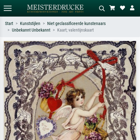
Start
Kunststijlen
Niet geclassificeerde kunstenaars
Unbekannt Unbekannt
Kaart; valentijnskaart
Standaard zoeken
AI-beeldzoeker
Zoek op kunstenaar, titel of stijl – bijv.
Beschrijf de scène – bijv. groene
Monet, Sterrennacht, impressionisme,
weide, abstract met veel rood, donker
Hokusai-golf, naakt.
olieverfschilderij, staand naakt naast
een boom.