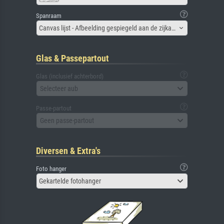
Spanraam
Canvas lijst - Afbeelding gespiegeld aan de zijkant
Glas & Passepartout
Glas (inclusief achterbord)
Selecteer aub
Passe-partout
Geen passe-partout
Diversen & Extra's
Foto hanger
Gekartelde fotohanger