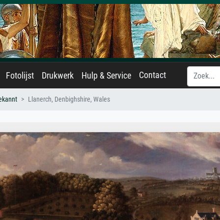
Contact
Fotolijst
Drukwerk
Hulp & Service
ekannt
Llanerch, Denbighshire, Wales