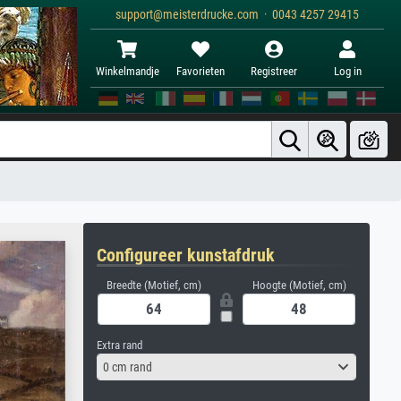
support@meisterdrucke.com · 0043 4257 29415
Winkelmandje
Favorieten
Registreer
Log in
Configureer kunstafdruk
Breedte (Motief, cm)
Hoogte (Motief, cm)
Extra rand
0 cm rand