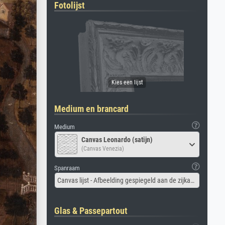
Fotolijst
Medium en brancard
Medium
Canvas Leonardo (satijn)
(Canvas Venezia)
Spanraam
Canvas lijst - Afbeelding gespiegeld aan de zijkant
Glas & Passepartout