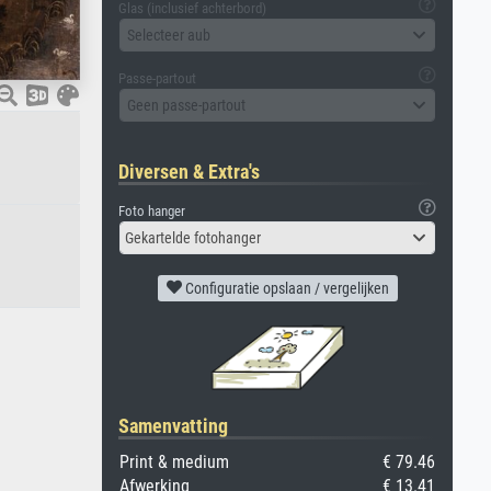
Glas (inclusief achterbord)
Selecteer aub
Passe-partout
Geen passe-partout
Diversen & Extra's
Foto hanger
Gekartelde fotohanger
Configuratie opslaan / vergelijken
Samenvatting
Print & medium
€ 79.46
Afwerking
€ 13.41