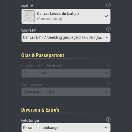
Medium
Canvas Leonardo (satijn)
(Canvas Venezia)
Spanraam
Canvas lijst - Afbeelding gespiegeld aan de zijkant
Glas & Passepartout
Glas (inclusief achterbord)
Selecteer aub
Passe-partout
Geen passe-partout
Diversen & Extra's
Foto hanger
Gekartelde fotohanger