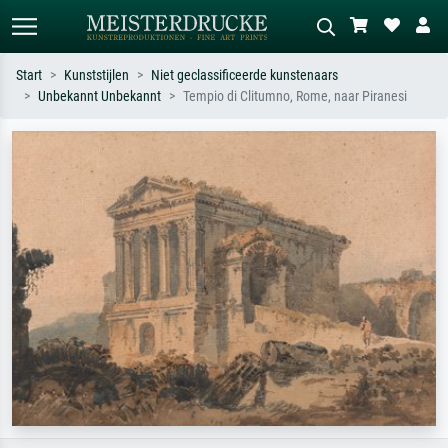
Start
Kunststijlen
Niet geclassificeerde kunstenaars
Unbekannt Unbekannt
Tempio di Clitumno, Rome, naar Piranesi
Standaard zoeken
AI-beeldzoeker
Zoek op kunstenaar, titel of stijl – bijv.
Beschrijf de scène – bijv. groene
Monet, Sterrennacht, impressionisme,
weide, abstract met veel rood, donker
Hokusai-golf, naakt.
olieverfschilderij, staand naakt naast
een boom.