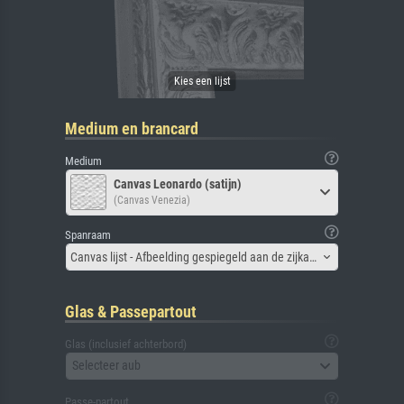
Medium en brancard
Medium
Canvas Leonardo (satijn)
(Canvas Venezia)
Spanraam
Canvas lijst - Afbeelding gespiegeld aan de zijkant
Glas & Passepartout
Glas (inclusief achterbord)
Selecteer aub
Passe-partout