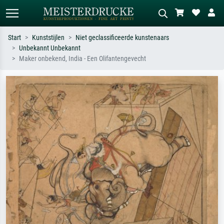
Start
Kunststijlen
Niet geclassificeerde kunstenaars
Unbekannt Unbekannt
Standaard zoeken
AI-beeldzoeker
Maker onbekend, India - Een Olifantengevecht
Zoek op kunstenaar, titel of stijl – bijv.
Beschrijf de scène – bijv. groene
Monet, Sterrennacht, impressionisme,
weide, abstract met veel rood, donker
Hokusai-golf, naakt.
olieverfschilderij, staand naakt naast
een boom.