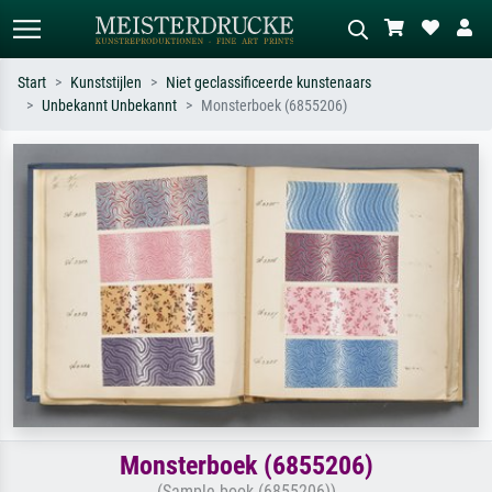
Start
Kunststijlen
Niet geclassificeerde kunstenaars
Unbekannt Unbekannt
Monsterboek (6855206)
Standaard zoeken
AI-beeldzoeker
Zoek op kunstenaar, titel of stijl – bijv.
Beschrijf de scène – bijv. groene
Monet, Sterrennacht, impressionisme,
weide, abstract met veel rood, donker
Hokusai-golf, naakt.
olieverfschilderij, staand naakt naast
een boom.
Monsterboek (6855206)
(Sample book (6855206))