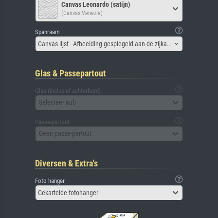
Canvas Leonardo (satijn)
(Canvas Venezia)
Spanraam
Canvas lijst - Afbeelding gespiegeld aan de zijkant
Glas & Passepartout
Glas (inclusief achterbord)
Selecteer aub
Passe-partout
Geen passe-partout
Diversen & Extra's
Foto hanger
Gekartelde fotohanger