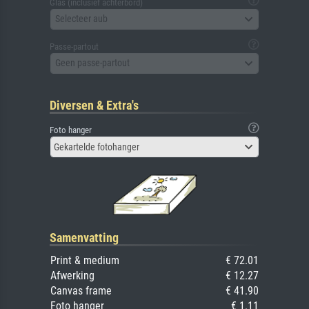
Glas (inclusief achterbord)
Selecteer aub
Passe-partout
Geen passe-partout
Diversen & Extra's
Foto hanger
Gekartelde fotohanger
Samenvatting
Print & medium
€ 72.01
Afwerking
€ 12.27
Canvas frame
€ 41.90
Foto hanger
€ 1.11