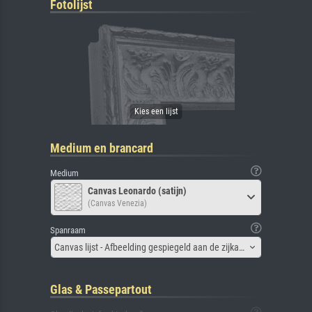
Fotolijst
Medium en brancard
Medium
Canvas Leonardo (satijn)
(Canvas Venezia)
Spanraam
Canvas lijst - Afbeelding gespiegeld aan de zijkant
Glas & Passepartout