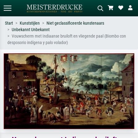
Start
Kunststijlen
Niet geclassificeerde kunstenaars
Unbekannt Unbekannt
Standaard zoeken
AI-beeldzoeker
Vouwscherm met Indiaanse bruiloft en vliegende paal (Biombo con
desposorio indígena y palo volador)
Zoek op kunstenaar, titel of stijl – bijv.
Beschrijf de scène – bijv. groene
Monet, Sterrennacht, impressionisme,
weide, abstract met veel rood, donker
Hokusai-golf, naakt.
olieverfschilderij, staand naakt naast
een boom.