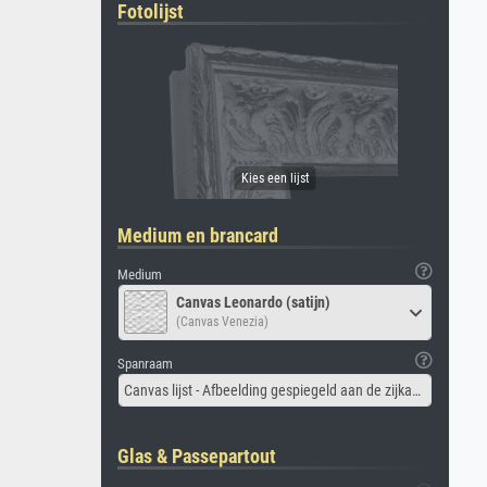
Fotolijst
Medium en brancard
Medium
Canvas Leonardo (satijn)
(Canvas Venezia)
Spanraam
Canvas lijst - Afbeelding gespiegeld aan de zijkant
Glas & Passepartout