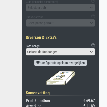
Glas (inclusief achterbord)
Selecteer aub
Passe-partout
Geen passe-partout
Diversen & Extra's
Foto hanger
Gekartelde fotohanger
Configuratie opslaan / vergelijken
Samenvatting
Print & medium
€ 69.67
Afwerking
€ 11.89