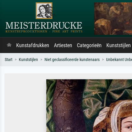
Kunstafdrukken
Artiesten
Categorieën
Kunststijlen
Start
Kunststijlen
Niet geclassificeerde kunstenaars
Unbekannt Unb