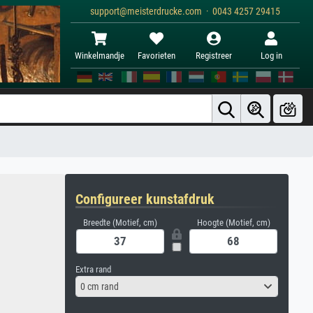
support@meisterdrucke.com · 0043 4257 29415
Winkelmandje
Favorieten
Registreer
Log in
Configureer kunstafdruk
Breedte (Motief, cm)
Hoogte (Motief, cm)
Extra rand
0 cm rand