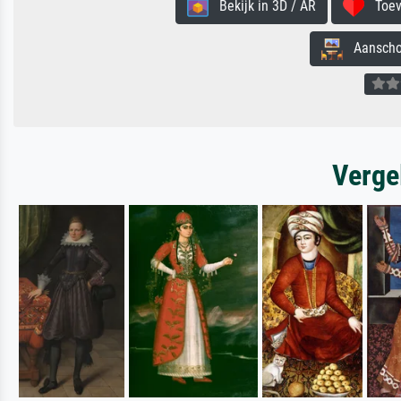
Bekijk in 3D / AR
Toevo
Aanschouw
Verge