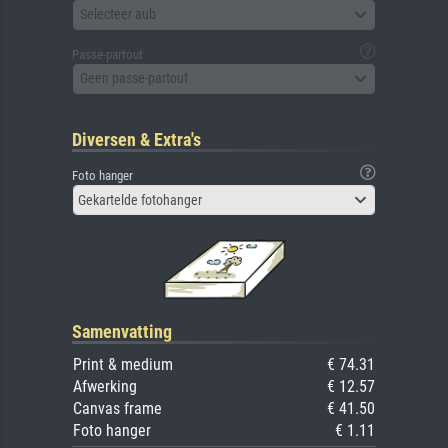
Selecteer aub
Passe-partout
Geen passe-partout
Diversen & Extra's
Foto hanger
Gekartelde fotohanger
Samenvatting
Print & medium
€ 74.31
Afwerking
€ 12.57
Canvas frame
€ 41.50
Foto hanger
€ 1.11