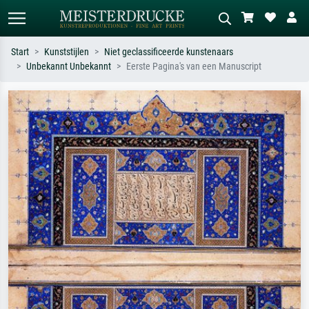
Start
Kunststijlen
Niet geclassificeerde kunstenaars
Unbekannt Unbekannt
Eerste Pagina's van een Manuscript
Standaard zoeken
AI-beeldzoeker
Zoek op kunstenaar, titel of stijl – bijv.
Beschrijf de scène – bijv. groene
Monet, Sterrennacht, impressionisme,
weide, abstract met veel rood, donker
Hokusai-golf, naakt.
olieverfschilderij, staand naakt naast
een boom.