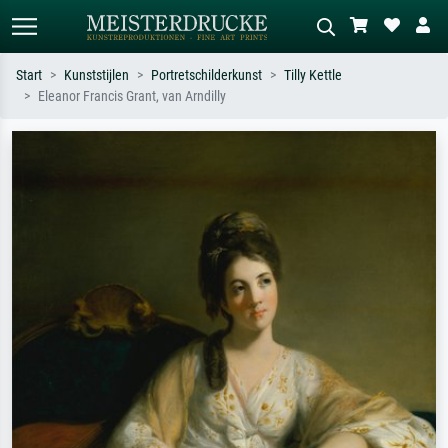
Start
Kunststijlen
Portretschilderkunst
Tilly Kettle
Eleanor Francis Grant, van Arndilly
Standaard zoeken
AI-beeldzoeker
Zoek op kunstenaar, titel of stijl – bijv.
Beschrijf de scène – bijv. groene
Monet, Sterrennacht, impressionisme,
weide, abstract met veel rood, donker
Hokusai-golf, naakt.
olieverfschilderij, staand naakt naast
een boom.