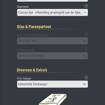
Spanraam
Canvas lijst - Afbeelding gespiegeld aan de zijkant
Glas & Passepartout
Glas (inclusief achterbord)
Selecteer aub
Passe-partout
Geen passe-partout
Diversen & Extra's
Foto hanger
Gekartelde fotohanger