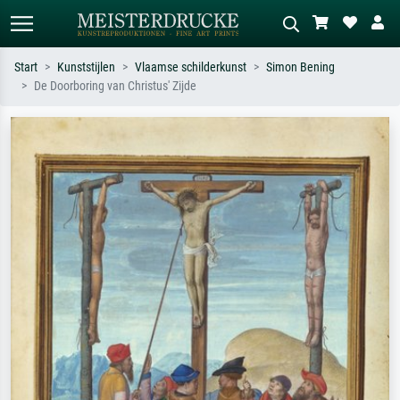
Start
Kunststijlen
Vlaamse schilderkunst
Simon Bening
De Doorboring van Christus' Zijde
Standaard zoeken
AI-beeldzoeker
Zoek op kunstenaar, titel of stijl – bijv.
Beschrijf de scène – bijv. groene
Monet, Sterrennacht, impressionisme,
weide, abstract met veel rood, donker
Hokusai-golf, naakt.
olieverfschilderij, staand naakt naast
een boom.