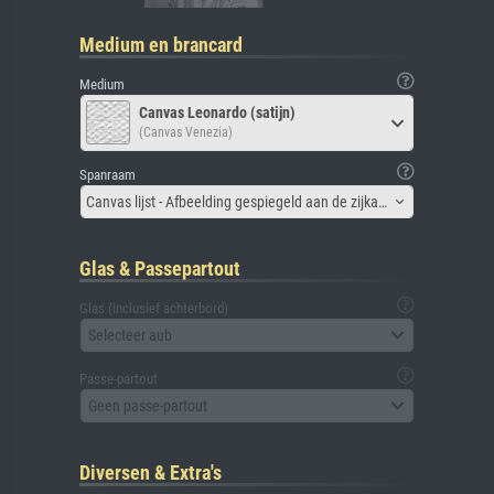
Medium en brancard
Medium
Canvas Leonardo (satijn)
(Canvas Venezia)
Spanraam
Canvas lijst - Afbeelding gespiegeld aan de zijkant
Glas & Passepartout
Glas (inclusief achterbord)
Selecteer aub
Passe-partout
Geen passe-partout
Diversen & Extra's