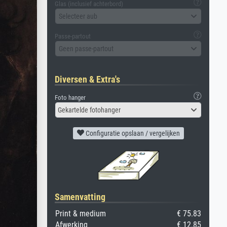
Glas (inclusief achterbord)
Selecteer aub
Passe-partout
Geen passe-partout
Diversen & Extra's
Foto hanger
Gekartelde fotohanger
Configuratie opslaan / vergelijken
Samenvatting
Print & medium
€ 75.83
Afwerking
€ 12.85