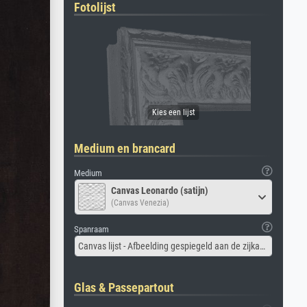
Fotolijst
Medium en brancard
Medium
Canvas Leonardo (satijn)
(Canvas Venezia)
Spanraam
Canvas lijst - Afbeelding gespiegeld aan de zijkant
Glas & Passepartout