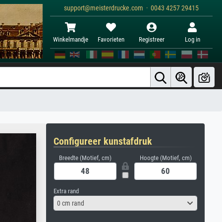
support@meisterdrucke.com · 0043 4257 29415
Winkelmandje
Favorieten
Registreer
Log in
Configureer kunstafdruk
Breedte (Motief, cm)
Hoogte (Motief, cm)
Extra rand
0 cm rand