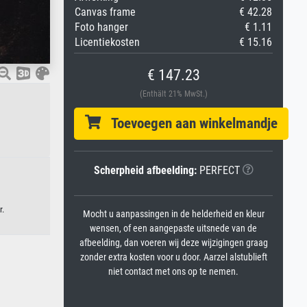
Canvas frame
€ 42.28
Foto hanger
€ 1.11
Licentiekosten
€ 15.16
€ 147.23
(Enthält 21% MwSt.)
Toevoegen aan winkelmandje
Scherpheid afbeelding:
PERFECT
r.
Mocht u aanpassingen in de helderheid en kleur
wensen, of een aangepaste uitsnede van de
afbeelding, dan voeren wij deze wijzigingen graag
zonder extra kosten voor u door. Aarzel alstublieft
niet contact met ons op te nemen.