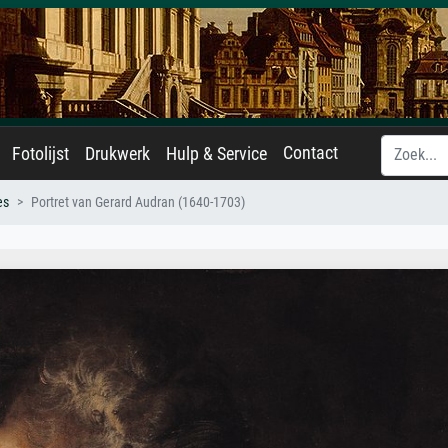
Contact
Fotolijst
Drukwerk
Hulp & Service
es
Portret van Gerard Audran (1640-1703)