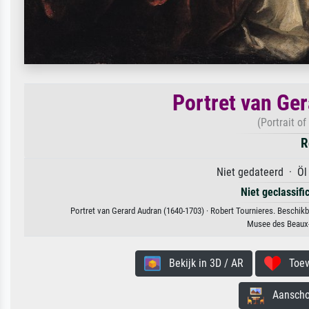
Portret van Ge
(Portrait o
R
Niet gedateerd · Öl
Niet geclassif
Portret van Gerard Audran (1640-1703) · Robert Tournieres. Beschikb
Musee des Beaux-
Bekijk in 3D / AR
Toevo
Aanschouw