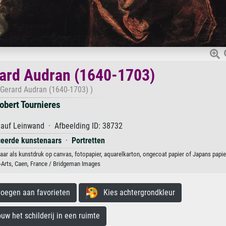
rard Audran (1640-1703)
f Gerard Audran (1640-1703) )
obert Tournieres
 auf Leinwand · Afbeelding ID: 38732
iceerde kunstenaars
·
Portretten
aar als kunstdruk op canvas, fotopapier, aquarelkarton, ongecoat papier of Japans papie
Arts, Caen, France / Bridgeman Images
egen aan favorieten
Kies achtergrondkleur
 het schilderij in een ruimte