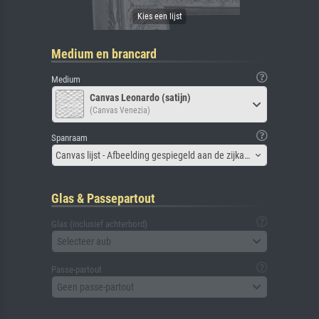
Medium en brancard
Medium
Canvas Leonardo (satijn)
(Canvas Venezia)
Spanraam
Canvas lijst - Afbeelding gespiegeld aan de zijkant
Glas & Passepartout
Glas (inclusief achterbord)
Selecteer aub
Passe-partout
Geen passe-partout