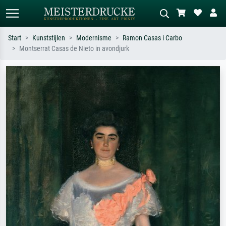
Start
Kunststijlen
Modernisme
Ramon Casas i Carbo
Montserrat Casas de Nieto in avondjurk
Standaard zoeken
AI-beeldzoeker
Zoek op kunstenaar, titel of stijl – bijv.
Beschrijf de scène – bijv. groene
Monet, Sterrennacht, impressionisme,
weide, abstract met veel rood, donker
Hokusai-golf, naakt.
olieverfschilderij, staand naakt naast
een boom.