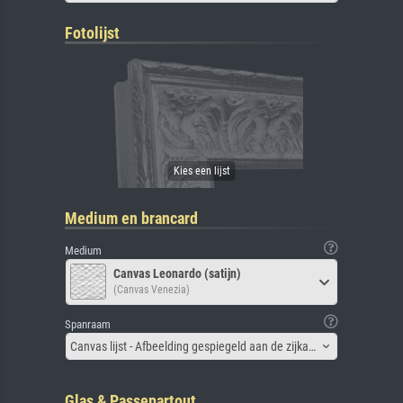
Fotolijst
Medium en brancard
Medium
Canvas Leonardo (satijn)
(Canvas Venezia)
Spanraam
Canvas lijst - Afbeelding gespiegeld aan de zijkant
Glas & Passepartout