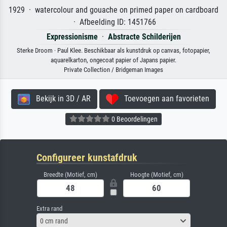
1929 · watercolour and gouache on primed paper on cardboard
· Afbeelding ID: 1451766
Expressionisme
·
Abstracte Schilderijen
Sterke Droom · Paul Klee. Beschikbaar als kunstdruk op canvas, fotopapier,
aquarelkarton, ongecoat papier of Japans papier.
Private Collection / Bridgeman Images
Bekijk in 3D / AR
Toevoegen aan favorieten
0 Beoordelingen
Configureer kunstafdruk
Breedte (Motief, cm)
Hoogte (Motief, cm)
Extra rand
0 cm rand