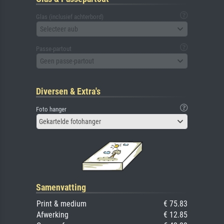
Glas (inclusief achterbord)
Selecteer aub
Passe-partout
Geen passe-partout
Diversen & Extra's
Foto hanger
Gekartelde fotohanger
Samenvatting
Print & medium
€ 75.83
Afwerking
€ 12.85