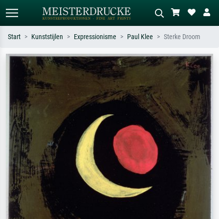
Start
Kunststijlen
Expressionisme
Paul Klee
Sterke Droom
Standaard zoeken
AI-beeldzoeker
Zoek op kunstenaar, titel of stijl – bijv.
Beschrijf de scène – bijv. groene
Monet, Sterrennacht, impressionisme,
weide, abstract met veel rood, donker
Hokusai-golf, naakt.
olieverfschilderij, staand naakt naast
een boom.