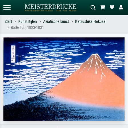
Start
Kunststijlen
Aziatische kunst
Katsushika Hokusai
Rode Fuji, 1823-1831
Standaard zoeken
AI-beeldzoeker
Zoek op kunstenaar, titel of stijl – bijv.
Beschrijf de scène – bijv. groene
Monet, Sterrennacht, impressionisme,
weide, abstract met veel rood, donker
Hokusai-golf, naakt.
olieverfschilderij, staand naakt naast
een boom.