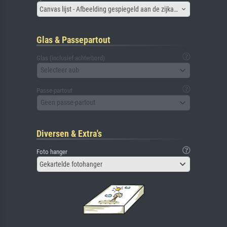
Canvas lijst - Afbeelding gespiegeld aan de zijkant
Glas & Passepartout
Glas (inclusief achterbord)
Selecteer aub
Passe-partout
Geen passe-partout
Diversen & Extra's
Foto hanger
Gekartelde fotohanger