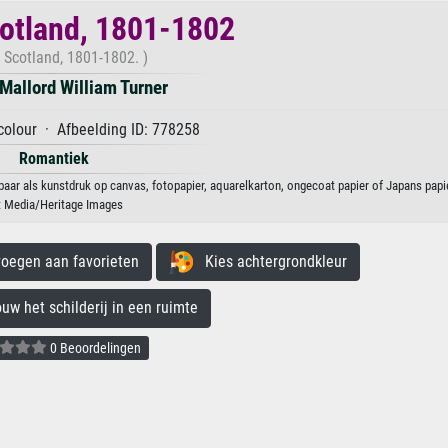
otland, 1801-1802
 Scotland, 1801-1802. )
Mallord William Turner
olour · Afbeelding ID: 778258
Romantiek
aar als kunstdruk op canvas, fotopapier, aquarelkarton, ongecoat papier of Japans papie
t Media/Heritage Images
egen aan favorieten
Kies achtergrondkleur
 het schilderij in een ruimte
0 Beoordelingen