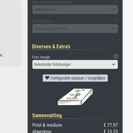
Glas (inclusief achterbord)
Selecteer aub
Passe-partout
Geen passe-partout
Diversen & Extra's
r.
Foto hanger
Gekartelde fotohanger
Configuratie opslaan / vergelijken
Samenvatting
Print & medium
€ 77.97
Afwerking
€ 13.23