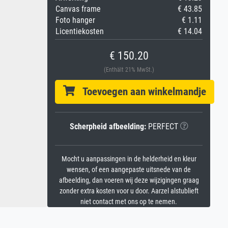
Canvas frame
€ 43.85
Foto hanger
€ 1.11
Licentiekosten
€ 14.04
€ 150.20
(Enthält 21% MwSt.)
Toevoegen aan winkelmandje
Scherpheid afbeelding:
PERFECT
Mocht u aanpassingen in de helderheid en kleur
wensen, of een aangepaste uitsnede van de
afbeelding, dan voeren wij deze wijzigingen graag
zonder extra kosten voor u door. Aarzel alstublieft
niet contact met ons op te nemen.