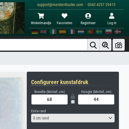
support@meisterdrucke.com · 0043 4257 29415
Winkelmandje
Favorieten
Registreer
Log in
Configureer kunstafdruk
Breedte (Motief, cm)
Hoogte (Motief, cm)
Extra rand
0 cm rand