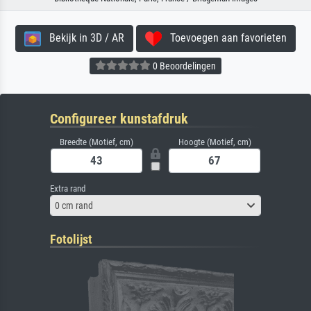
Bekijk in 3D / AR
Toevoegen aan favorieten
0 Beoordelingen
Configureer kunstafdruk
Breedte (Motief, cm)
Hoogte (Motief, cm)
Extra rand
0 cm rand
Fotolijst