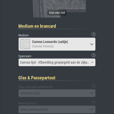
Medium en brancard
Medium
Canvas Leonardo (satijn)
(Canvas Venezia)
Spanraam
Canvas lijst - Afbeelding gespiegeld aan de zijkant
Glas & Passepartout
Glas (inclusief achterbord)
Selecteer aub
Passe-partout
Geen passe-partout