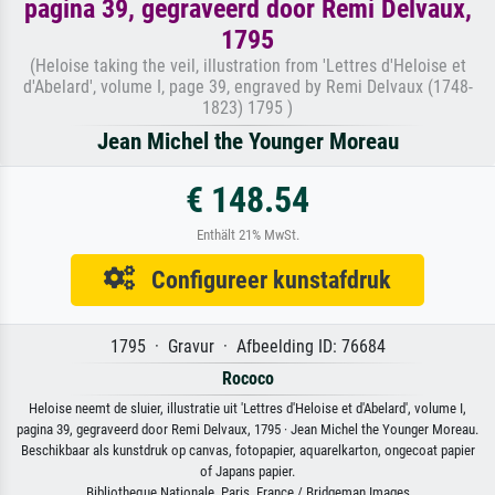
pagina 39, gegraveerd door Remi Delvaux,
1795
(Heloise taking the veil, illustration from 'Lettres d'Heloise et
d'Abelard', volume I, page 39, engraved by Remi Delvaux (1748-
1823) 1795 )
Jean Michel the Younger Moreau
€ 148.54
Enthält 21% MwSt.
Configureer kunstafdruk
1795 · Gravur · Afbeelding ID: 76684
Rococo
Heloise neemt de sluier, illustratie uit 'Lettres d'Heloise et d'Abelard', volume I,
pagina 39, gegraveerd door Remi Delvaux, 1795 · Jean Michel the Younger Moreau.
Beschikbaar als kunstdruk op canvas, fotopapier, aquarelkarton, ongecoat papier
of Japans papier.
Bibliotheque Nationale, Paris, France / Bridgeman Images