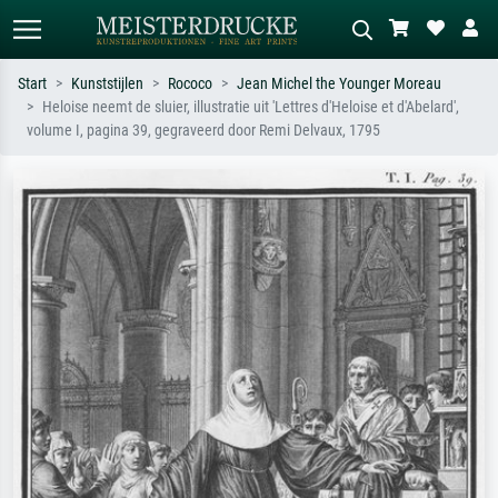
Start
Kunststijlen
Rococo
Jean Michel the Younger Moreau
Heloise neemt de sluier, illustratie uit 'Lettres d'Heloise et d'Abelard',
Standaard zoeken
AI-beeldzoeker
volume I, pagina 39, gegraveerd door Remi Delvaux, 1795
Zoek op kunstenaar, titel of stijl – bijv.
Beschrijf de scène – bijv. groene
Monet, Sterrennacht, impressionisme,
weide, abstract met veel rood, donker
Hokusai-golf, naakt.
olieverfschilderij, staand naakt naast
een boom.