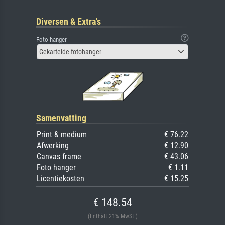
Diversen & Extra's
Foto hanger
Gekartelde fotohanger
Samenvatting
Print & medium
€ 76.22
Afwerking
€ 12.90
Canvas frame
€ 43.06
Foto hanger
€ 1.11
Licentiekosten
€ 15.25
€ 148.54
(Enthält 21% MwSt.)