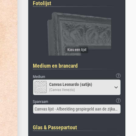
Fotolijst
Medium en brancard
Medium
Canvas Leonardo (satijn)
(Canvas Venezia)
Spanraam
Canvas lijst - Afbeelding gespiegeld aan de zijkant
Glas & Passepartout