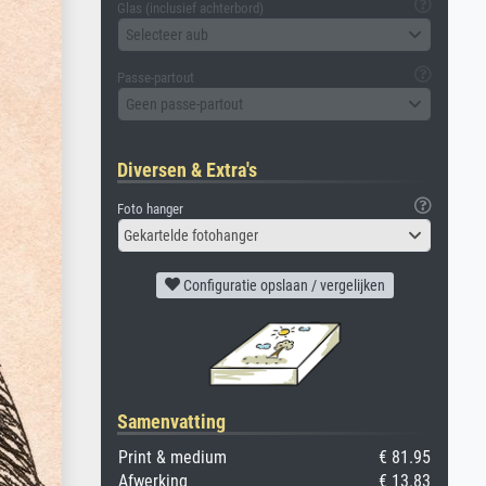
Glas (inclusief achterbord)
Selecteer aub
Passe-partout
Geen passe-partout
Diversen & Extra's
Foto hanger
Gekartelde fotohanger
Configuratie opslaan / vergelijken
Samenvatting
Print & medium
€ 81.95
Afwerking
€ 13.83