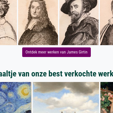
Ontdek meer werken van James Girtin
aaltje van onze best verkochte wer