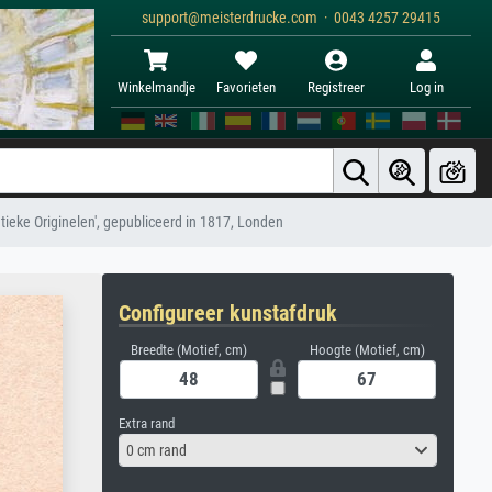
support@meisterdrucke.com · 0043 4257 29415
Winkelmandje
Favorieten
Registreer
Log in
entieke Originelen', gepubliceerd in 1817, Londen
Configureer kunstafdruk
Breedte (Motief, cm)
Hoogte (Motief, cm)
Extra rand
0 cm rand