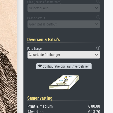
Glas (inclusief achterbord)
Selecteer aub
Passe-partout
Geen passe-partout
Diversen & Extra's
Foto hanger
Gekartelde fotohanger
Configuratie opslaan / vergelijken
Samenvatting
Print & medium
€ 80.88
Afwerking
€ 13.70