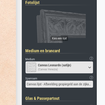
Fotolijst
Medium en brancard
Medium
Canvas Leonardo (satijn)
(Canvas Venezia)
Spanraam
Canvas lijst - Afbeelding gespiegeld aan de zijkant
Glas & Passepartout