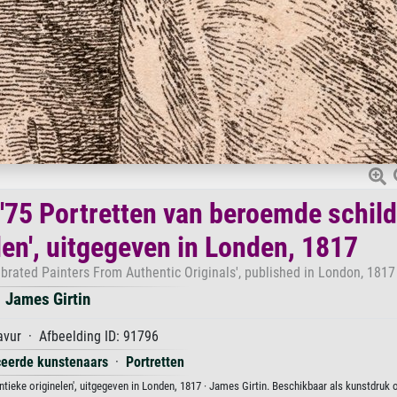
t '75 Portretten van beroemde schil
len', uitgegeven in Londen, 1817
lebrated Painters From Authentic Originals', published in London, 1817
James Girtin
vur · Afbeelding ID: 91796
iceerde kunstenaars
·
Portretten
entieke originelen', uitgegeven in Londen, 1817 · James Girtin. Beschikbaar als kunstdruk