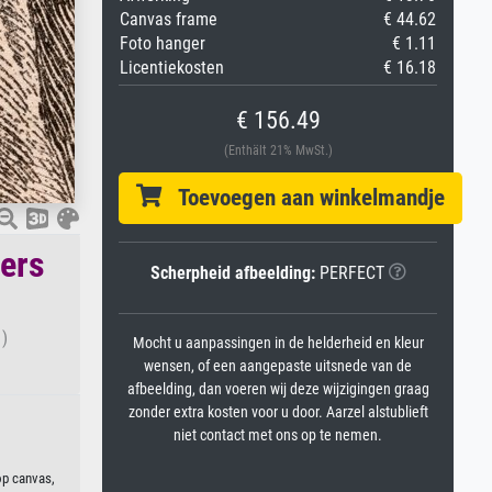
Canvas frame
€ 44.62
Foto hanger
€ 1.11
Licentiekosten
€ 16.18
€ 156.49
(Enthält 21% MwSt.)
Toevoegen aan winkelmandje
ders
Scherpheid afbeelding:
PERFECT
 )
Mocht u aanpassingen in de helderheid en kleur
wensen, of een aangepaste uitsnede van de
afbeelding, dan voeren wij deze wijzigingen graag
zonder extra kosten voor u door. Aarzel alstublieft
niet contact met ons op te nemen.
 op canvas,