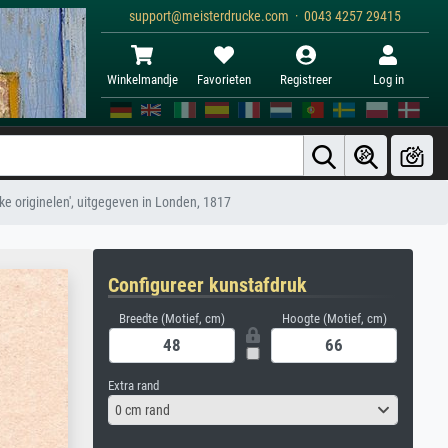
support@meisterdrucke.com · 0043 4257 29415
Winkelmandje
Favorieten
Registreer
Log in
eke originelen', uitgegeven in Londen, 1817
Configureer kunstafdruk
Breedte (Motief, cm)
Hoogte (Motief, cm)
Extra rand
0 cm rand