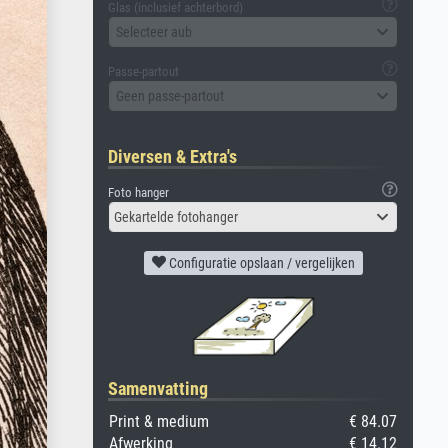
Glas (inclusief achterbord)
Selecteer aub
Passe-partout
Geen passe-partout
Diversen & Extra's
Foto hanger
Gekartelde fotohanger
Configuratie opslaan / vergelijken
Samenvatting
Print & medium
€ 84.07
Afwerking
€ 14.12