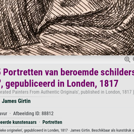
75 Portretten van beroemde schilders
', gepubliceerd in Londen, 1817
ebrated Painters From Authentic Originals', published in London, 1817 
James Girtin
vur · Afbeelding ID: 88812
iceerde kunstenaars
·
Portretten
tieke originelen', gepubliceerd in Londen, 1817 · James Girtin. Beschikbaar als kunstdruk 