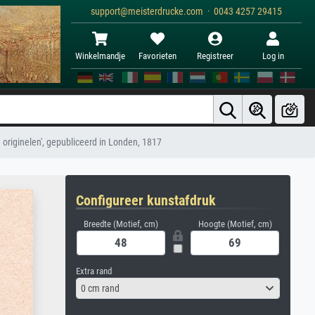
support@meisterdrucke.com · 0043 4257 29415
Winkelmandje
Favorieten
Registreer
Log in
e originelen', gepubliceerd in Londen, 1817
Configureer kunstafdruk
Breedte (Motief, cm)
Hoogte (Motief, cm)
Extra rand
0 cm rand