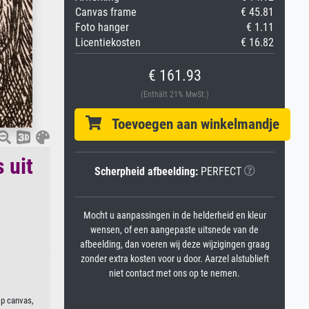
Canvas frame
€ 45.81
Foto hanger
€ 1.11
Licentiekosten
€ 16.82
€ 161.93
(Enthält 21% MwSt.)
Toevoegen aan winkelmandje
 uit
Scherpheid afbeelding:
PERFECT
)
Mocht u aanpassingen in de helderheid en kleur
wensen, of een aangepaste uitsnede van de
afbeelding, dan voeren wij deze wijzigingen graag
zonder extra kosten voor u door. Aarzel alstublieft
niet contact met ons op te nemen.
op canvas,