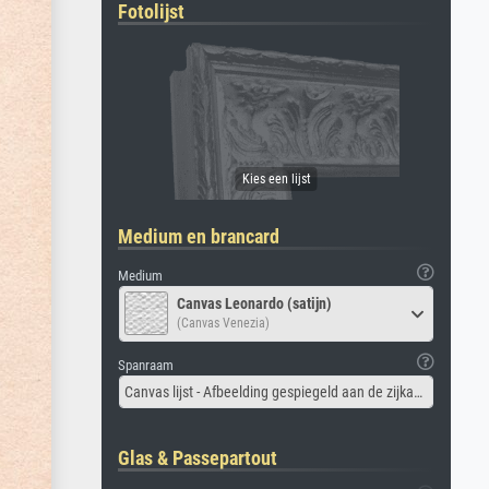
Fotolijst
Medium en brancard
Medium
Canvas Leonardo (satijn)
(Canvas Venezia)
Spanraam
Canvas lijst - Afbeelding gespiegeld aan de zijkant
Glas & Passepartout