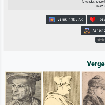
fotopapier, aquarel
Private 
Bekijk in 3D / AR
Toevo
Aanschouw
Verge