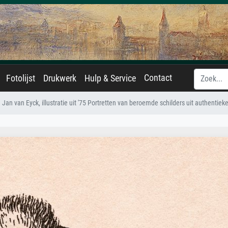
Contact
Fotolijst
Drukwerk
Hulp & Service
Jan van Eyck, illustratie uit '75 Portretten van beroemde schilders uit authentiek