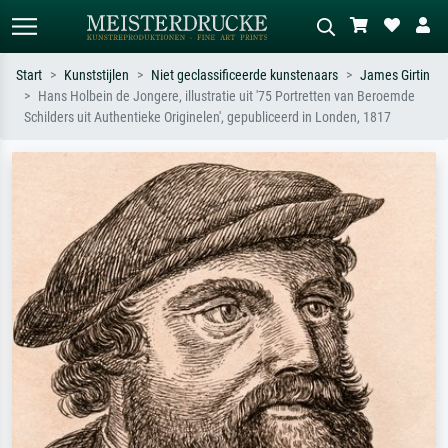
Start
Kunststijlen
Niet geclassificeerde kunstenaars
James Girtin
Hans Holbein de Jongere, illustratie uit '75 Portretten van Beroemde
Standaard zoeken
AI-beeldzoeker
Schilders uit Authentieke Originelen', gepubliceerd in Londen, 1817
Zoek op kunstenaar, titel of stijl – bijv.
Beschrijf de scène – bijv. groene
Monet, Sterrennacht, impressionisme,
weide, abstract met veel rood, donker
Hokusai-golf, naakt.
olieverfschilderij, staand naakt naast
een boom.