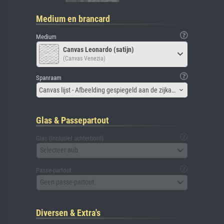
Medium en brancard
Medium
Canvas Leonardo (satijn)
(Canvas Venezia)
Spanraam
Canvas lijst - Afbeelding gespiegeld aan de zijkant
Glas & Passepartout
Glas (inclusief achterbord)
Selecteer aub
Passe-partout
Geen passe-partout
Diversen & Extra's