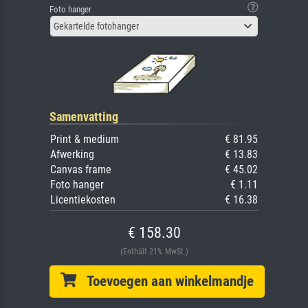
Foto hanger
Gekartelde fotohanger
Samenvatting
Print & medium
€ 81.95
Afwerking
€ 13.83
Canvas frame
€ 45.02
Foto hanger
€ 1.11
Licentiekosten
€ 16.38
€ 158.30
(Enthält 21% MwSt.)
Toevoegen aan winkelmandje