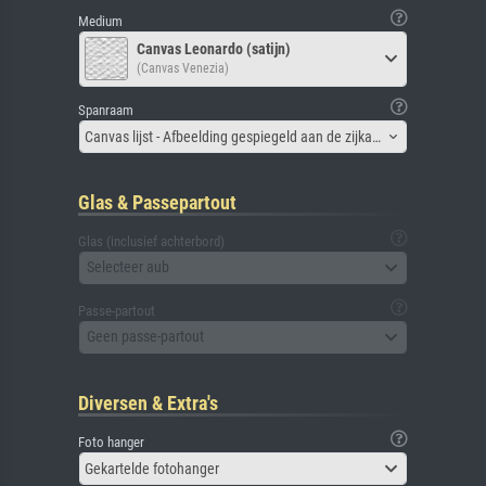
Medium
Canvas Leonardo (satijn)
(Canvas Venezia)
Spanraam
Canvas lijst - Afbeelding gespiegeld aan de zijkant
Glas & Passepartout
Glas (inclusief achterbord)
Selecteer aub
Passe-partout
Geen passe-partout
Diversen & Extra's
Foto hanger
Gekartelde fotohanger