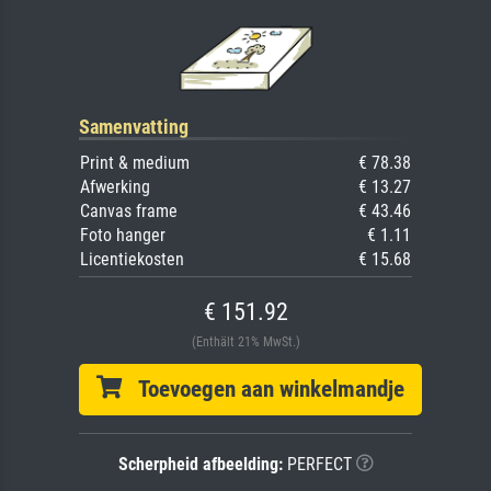
Samenvatting
Print & medium
€ 78.38
Afwerking
€ 13.27
Canvas frame
€ 43.46
Foto hanger
€ 1.11
Licentiekosten
€ 15.68
€ 151.92
(Enthält 21% MwSt.)
Toevoegen aan winkelmandje
Scherpheid afbeelding:
PERFECT