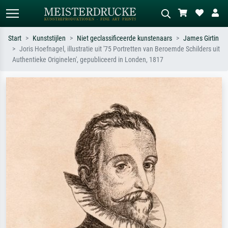
Start
Kunststijlen
Niet geclassificeerde kunstenaars
James Girtin
Joris Hoefnagel, illustratie uit '75 Portretten van Beroemde Schilders uit
Standaard zoeken
AI-beeldzoeker
Authentieke Originelen', gepubliceerd in Londen, 1817
Zoek op kunstenaar, titel of stijl – bijv.
Beschrijf de scène – bijv. groene
Monet, Sterrennacht, impressionisme,
weide, abstract met veel rood, donker
Hokusai-golf, naakt.
olieverfschilderij, staand naakt naast
een boom.