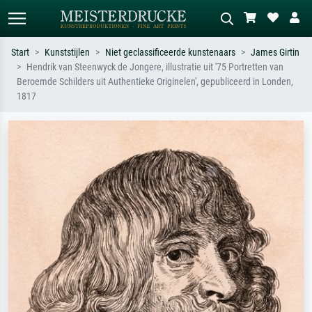
Start
Kunststijlen
Niet geclassificeerde kunstenaars
James Girtin
Hendrik van Steenwyck de Jongere, illustratie uit '75 Portretten van
Standaard zoeken
AI-beeldzoeker
Beroemde Schilders uit Authentieke Originelen', gepubliceerd in Londen,
1817
Zoek op kunstenaar, titel of stijl – bijv.
Beschrijf de scène – bijv. groene
Monet, Sterrennacht, impressionisme,
weide, abstract met veel rood, donker
Hokusai-golf, naakt.
olieverfschilderij, staand naakt naast
een boom.