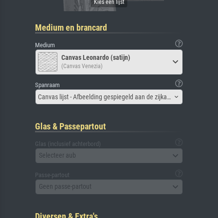
Medium en brancard
Medium
Canvas Leonardo (satijn)
(Canvas Venezia)
Spanraam
Canvas lijst - Afbeelding gespiegeld aan de zijkant
Glas & Passepartout
Glas (inclusief achterbord)
Selecteer aub
Passe-partout
Geen passe-partout
Diversen & Extra's