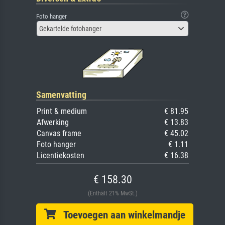
Foto hanger
Gekartelde fotohanger
Samenvatting
Print & medium
€ 81.95
Afwerking
€ 13.83
Canvas frame
€ 45.02
Foto hanger
€ 1.11
Licentiekosten
€ 16.38
€ 158.30
(Enthält 21% MwSt.)
Toevoegen aan winkelmandje