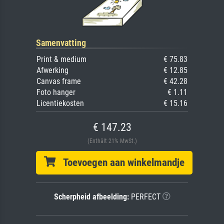
Samenvatting
Print & medium
€ 75.83
Afwerking
€ 12.85
Canvas frame
€ 42.28
Foto hanger
€ 1.11
Licentiekosten
€ 15.16
€ 147.23
(Enthält 21% MwSt.)
Toevoegen aan winkelmandje
Scherpheid afbeelding:
PERFECT