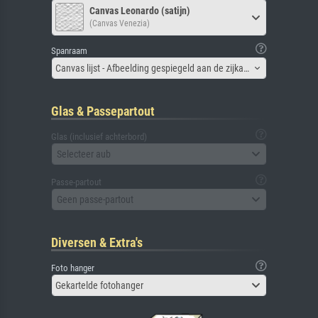
Canvas Leonardo (satijn)
(Canvas Venezia)
Spanraam
Canvas lijst - Afbeelding gespiegeld aan de zijkant
Glas & Passepartout
Glas (inclusief achterbord)
Selecteer aub
Passe-partout
Geen passe-partout
Diversen & Extra's
Foto hanger
Gekartelde fotohanger