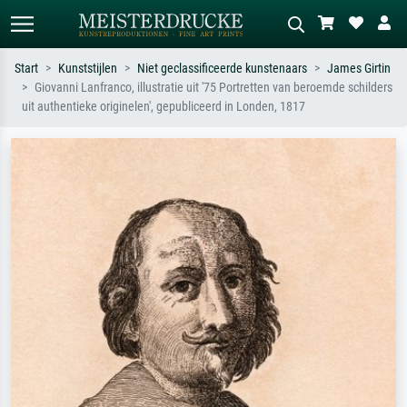
Start
Kunststijlen
Niet geclassificeerde kunstenaars
James Girtin
Giovanni Lanfranco, illustratie uit '75 Portretten van beroemde schilders
Standaard zoeken
AI-beeldzoeker
uit authentieke originelen', gepubliceerd in Londen, 1817
Zoek op kunstenaar, titel of stijl – bijv.
Beschrijf de scène – bijv. groene
Monet, Sterrennacht, impressionisme,
weide, abstract met veel rood, donker
Hokusai-golf, naakt.
olieverfschilderij, staand naakt naast
een boom.