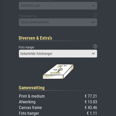
Selecteer aub
Passe-partout
Geen passe-partout
Diversen & Extra's
Foto hanger
Gekartelde fotohanger
Samenvatting
Print & medium
€ 77.21
Afwerking
€ 13.03
Canvas frame
€ 43.46
Foto hanger
€ 1.11