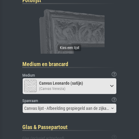
Fotolijst
Medium en brancard
Medium
Canvas Leonardo (satijn)
(Canvas Venezia)
Spanraam
Canvas lijst - Afbeelding gespiegeld aan de zijkant
Glas & Passepartout
Glas (inclusief achterbord)