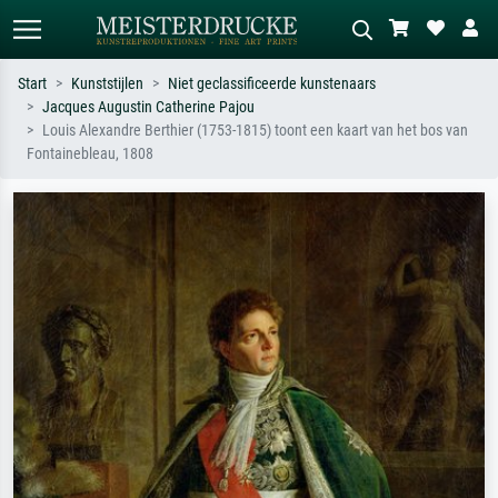
Start
Kunststijlen
Niet geclassificeerde kunstenaars
Jacques Augustin Catherine Pajou
Standaard zoeken
AI-beeldzoeker
Louis Alexandre Berthier (1753-1815) toont een kaart van het bos van
Fontainebleau, 1808
Zoek op kunstenaar, titel of stijl – bijv.
Beschrijf de scène – bijv. groene
Monet, Sterrennacht, impressionisme,
weide, abstract met veel rood, donker
Hokusai-golf, naakt.
olieverfschilderij, staand naakt naast
een boom.