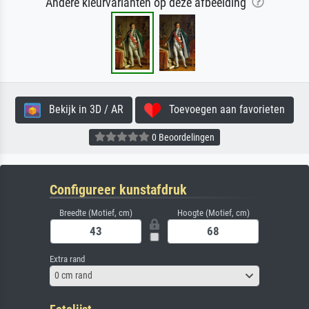
Andere kleurvarianten op deze afbeelding
Bekijk in 3D / AR
Toevoegen aan favorieten
0 Beoordelingen
Configureer kunstafdruk
Breedte (Motief, cm)
Hoogte (Motief, cm)
Extra rand
0 cm rand