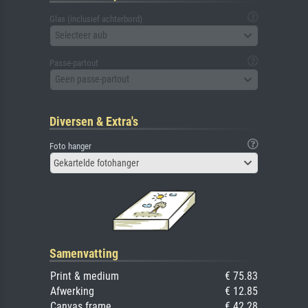
Glas (inclusief achterbord)
Selecteer aub
Passe-partout
Geen passe-partout
Diversen & Extra's
Foto hanger
Gekartelde fotohanger
Samenvatting
Print & medium
€ 75.83
Afwerking
€ 12.85
Canvas frame
€ 42.28