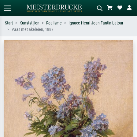
Start
Kunststijlen
Realisme
Ignace Henri Jean Fantin-Latour
Vaas met akeleien, 1887
Standaard zoeken
AI-beeldzoeker
Zoek op kunstenaar, titel of stijl – bijv.
Beschrijf de scène – bijv. groene
Monet, Sterrennacht, impressionisme,
weide, abstract met veel rood, donker
Hokusai-golf, naakt.
olieverfschilderij, staand naakt naast
een boom.