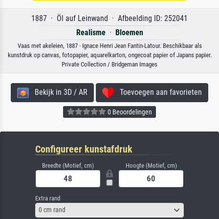
1887 · Öl auf Leinwand · Afbeelding ID: 252041
Realisme
·
Bloemen
Vaas met akeleien, 1887 · Ignace Henri Jean Fantin-Latour. Beschikbaar als
kunstdruk op canvas, fotopapier, aquarelkarton, ongecoat papier of Japans papier.
Private Collection / Bridgeman Images
Bekijk in 3D / AR
Toevoegen aan favorieten
0 Beoordelingen
Configureer kunstafdruk
Breedte (Motief, cm)
Hoogte (Motief, cm)
Extra rand
0 cm rand