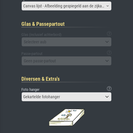
Canvas lijst - Afbeelding gespiegeld aan de zijkant
Glas & Passepartout
Glas (inclusief achterbord)
Selecteer aub
Passe-partout
Geen passe-partout
Diversen & Extra's
Foto hanger
Gekartelde fotohanger