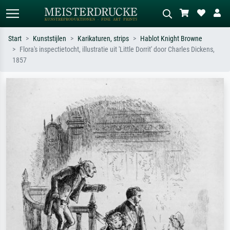
Start
Kunststijlen
Karikaturen, strips
Hablot Knight Browne
Flora's inspectietocht, illustratie uit 'Little Dorrit' door Charles Dickens,
Standaard zoeken
AI-beeldzoeker
1857
Zoek op kunstenaar, titel of stijl – bijv.
Beschrijf de scène – bijv. groene
Monet, Sterrennacht, impressionisme,
weide, abstract met veel rood, donker
Hokusai-golf, naakt.
olieverfschilderij, staand naakt naast
een boom.