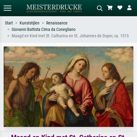
Start
Kunststijlen
Renaissance
Giovanni Battista Cima da Conegliano
Standaard zoeken
AI-beeldzoeker
Maagd en Kind met St. Catharina en St. Johannes de Doper, ca. 1515
Zoek op kunstenaar, titel of stijl – bijv.
Beschrijf de scène – bijv. groene
Monet, Sterrennacht, impressionisme,
weide, abstract met veel rood, donker
Hokusai-golf, naakt.
olieverfschilderij, staand naakt naast
een boom.