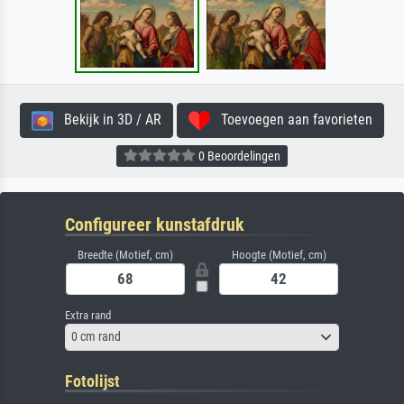
Bekijk in 3D / AR
Toevoegen aan favorieten
0 Beoordelingen
Configureer kunstafdruk
Breedte (Motief, cm)
Hoogte (Motief, cm)
Extra rand
0 cm rand
Fotolijst