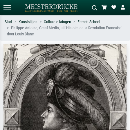
Start
Kunststijlen
Culturele kringen
French School
Philippe Antoine, Graaf Merlin, uit 'Histoire de la Revolution Francaise'
Standaard zoeken
AI-beeldzoeker
door Louis Blanc
Zoek op kunstenaar, titel of stijl – bijv.
Beschrijf de scène – bijv. groene
Monet, Sterrennacht, impressionisme,
weide, abstract met veel rood, donker
Hokusai-golf, naakt.
olieverfschilderij, staand naakt naast
een boom.