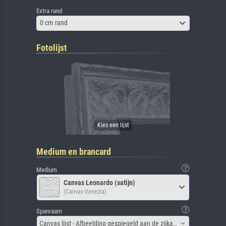
Extra rand
0 cm rand
Fotolijst
Medium en brancard
Medium
Canvas Leonardo (satijn)
(Canvas Venezia)
Spanraam
Canvas lijst - Afbeelding gespiegeld aan de zijkant