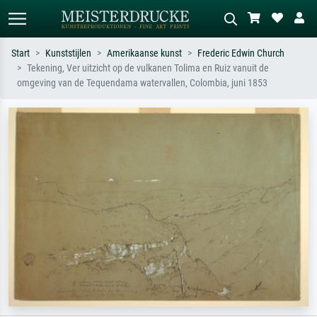
Start
Kunststijlen
Amerikaanse kunst
Frederic Edwin Church
Tekening, Ver uitzicht op de vulkanen Tolima en Ruiz vanuit de
Standaard zoeken
AI-beeldzoeker
omgeving van de Tequendama watervallen, Colombia, juni 1853
Zoek op kunstenaar, titel of stijl – bijv.
Beschrijf de scène – bijv. groene
Monet, Sterrennacht, impressionisme,
weide, abstract met veel rood, donker
Hokusai-golf, naakt.
olieverfschilderij, staand naakt naast
een boom.