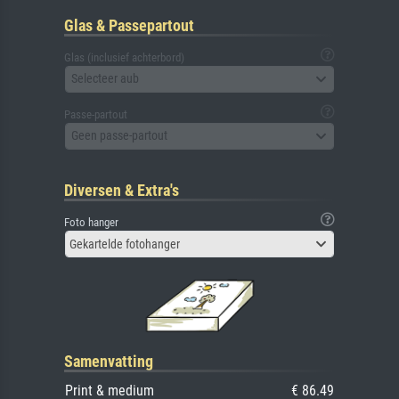
Glas & Passepartout
Glas (inclusief achterbord)
Selecteer aub
Passe-partout
Geen passe-partout
Diversen & Extra's
Foto hanger
Gekartelde fotohanger
Samenvatting
Print & medium
€ 86.49