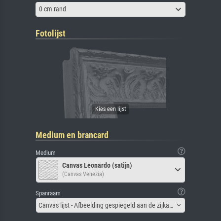
0 cm rand
Fotolijst
Medium en brancard
Medium
Canvas Leonardo (satijn)
(Canvas Venezia)
Spanraam
Canvas lijst - Afbeelding gespiegeld aan de zijkant