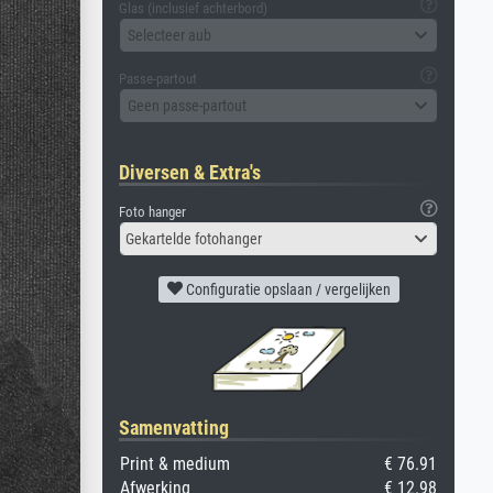
Glas (inclusief achterbord)
Selecteer aub
Passe-partout
Geen passe-partout
Diversen & Extra's
Foto hanger
Gekartelde fotohanger
Configuratie opslaan / vergelijken
Samenvatting
Print & medium
€ 76.91
Afwerking
€ 12.98