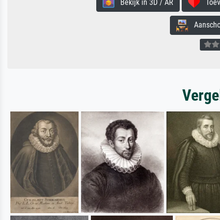
Bekijk in 3D / AR
Toevo
Aanschouw
Verge