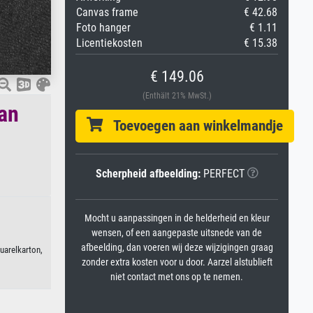
Canvas frame
€ 42.68
Foto hanger
€ 1.11
Licentiekosten
€ 15.38
€ 149.06
(Enthält 21% MwSt.)
van
Toevoegen aan winkelmandje
Scherpheid afbeelding:
PERFECT
Mocht u aanpassingen in de helderheid en kleur
wensen, of een aangepaste uitsnede van de
afbeelding, dan voeren wij deze wijzigingen graag
uarelkarton,
zonder extra kosten voor u door. Aarzel alstublieft
niet contact met ons op te nemen.