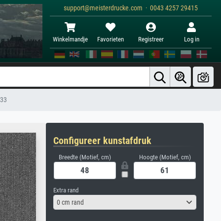
support@meisterdrucke.com · 0043 4257 29415
Winkelmandje
Favorieten
Registreer
Log in
833
Configureer kunstafdruk
Breedte (Motief, cm)
Hoogte (Motief, cm)
Extra rand
0 cm rand