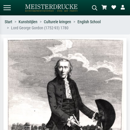
Start
Kunststijlen
Culturele kringen
English School
Lord George Gordon (1752-93) 1780
Standaard zoeken
AI-beeldzoeker
Zoek op kunstenaar, titel of stijl – bijv.
Beschrijf de scène – bijv. groene
Monet, Sterrennacht, impressionisme,
weide, abstract met veel rood, donker
Hokusai-golf, naakt.
olieverfschilderij, staand naakt naast
een boom.