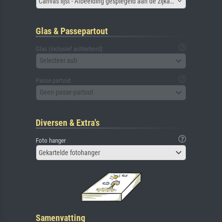
Canvas lijst - Afbeelding gespiegeld aan de zijkant
Glas & Passepartout
Glas (inclusief achterbord)
Selecteer aub
Passe-partout
Geen passe-partout
Diversen & Extra's
Foto hanger
Gekartelde fotohanger
Samenvatting