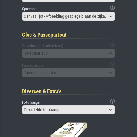
Spanraam
Canvas lijst - Afbeelding gespiegeld aan de zijkant
Glas & Passepartout
Glas (inclusief achterbord)
Selecteer aub
Passe-partout
Geen passe-partout
Diversen & Extra's
Foto hanger
Gekartelde fotohanger