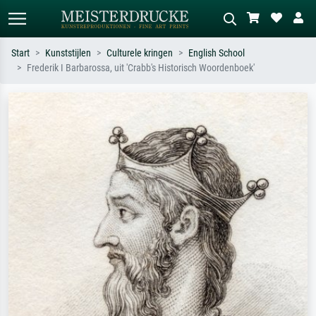
Start
Kunststijlen
Culturele kringen
English School
Frederik I Barbarossa, uit 'Crabb's Historisch Woordenboek'
Standaard zoeken
AI-beeldzoeker
Zoek op kunstenaar, titel of stijl – bijv.
Beschrijf de scène – bijv. groene
Monet, Sterrennacht, impressionisme,
weide, abstract met veel rood, donker
Hokusai-golf, naakt.
olieverfschilderij, staand naakt naast
een boom.