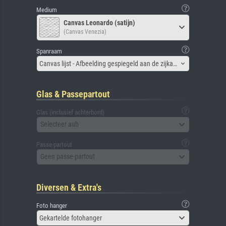
Medium
Canvas Leonardo (satijn)
(Canvas Venezia)
Spanraam
Canvas lijst - Afbeelding gespiegeld aan de zijkant
Glas & Passepartout
Glas (inclusief achterbord)
Selecteer aub
Passe-partout
Geen passe-partout
Diversen & Extra's
Foto hanger
Gekartelde fotohanger