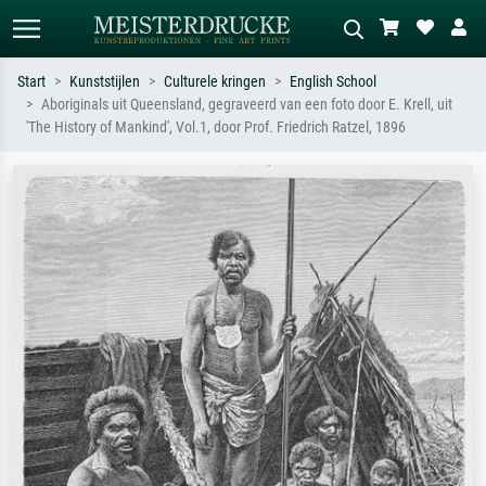
Start
Kunststijlen
Culturele kringen
English School
Aboriginals uit Queensland, gegraveerd van een foto door E. Krell, uit
Standaard zoeken
AI-beeldzoeker
'The History of Mankind', Vol.1, door Prof. Friedrich Ratzel, 1896
Zoek op kunstenaar, titel of stijl – bijv.
Beschrijf de scène – bijv. groene
Monet, Sterrennacht, impressionisme,
weide, abstract met veel rood, donker
Hokusai-golf, naakt.
olieverfschilderij, staand naakt naast
een boom.