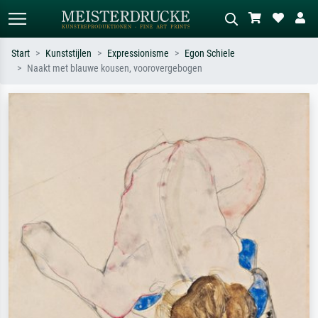
Start
Kunststijlen
Expressionisme
Egon Schiele
Naakt met blauwe kousen, voorovergebogen
Standaard zoeken
AI-beeldzoeker
Zoek op kunstenaar, titel of stijl – bijv.
Beschrijf de scène – bijv. groene
Monet, Sterrennacht, impressionisme,
weide, abstract met veel rood, donker
Hokusai-golf, naakt.
olieverfschilderij, staand naakt naast
een boom.