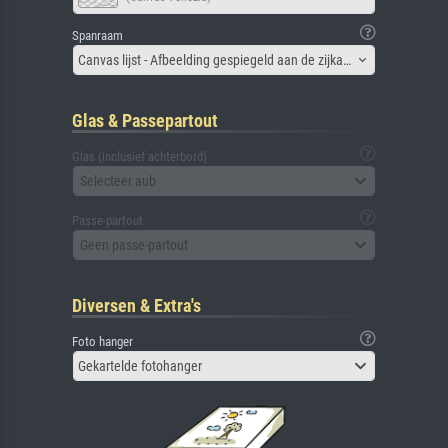
Spanraam
Canvas lijst - Afbeelding gespiegeld aan de zijkant
Glas & Passepartout
Glas (inclusief achterbord)
Selecteer aub
Passe-partout
Geen passe-partout
Diversen & Extra's
Foto hanger
Gekartelde fotohanger