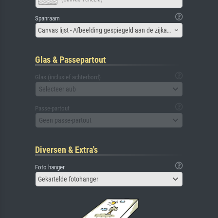
Spanraam
Canvas lijst - Afbeelding gespiegeld aan de zijkant
Glas & Passepartout
Glas (inclusief achterbord)
Selecteer aub
Passe-partout
Geen passe-partout
Diversen & Extra's
Foto hanger
Gekartelde fotohanger