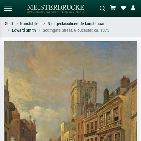
Start
Kunststijlen
Niet geclassificeerde kunstenaars
Edward Smith
Southgate Street, Gloucester, ca. 1875
Standaard zoeken
AI-beeldzoeker
Zoek op kunstenaar, titel of stijl – bijv.
Beschrijf de scène – bijv. groene
Monet, Sterrennacht, impressionisme,
weide, abstract met veel rood, donker
Hokusai-golf, naakt.
olieverfschilderij, staand naakt naast
een boom.