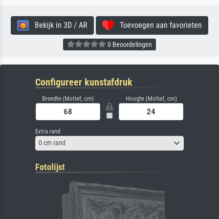
Bekijk in 3D / AR
Toevoegen aan favorieten
0 Beoordelingen
Configureer kunstafdruk
Breedte (Motief, cm)
Hoogte (Motief, cm)
Extra rand
0 cm rand
Fotolijst