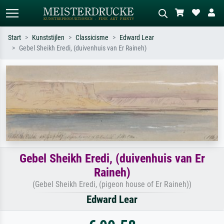
Start
Kunststijlen
Classicisme
Edward Lear
Gebel Sheikh Eredi, (duivenhuis van Er Raineh)
Standaard zoeken
AI-beeldzoeker
Zoek op kunstenaar, titel of stijl – bijv.
Beschrijf de scène – bijv. groene
Monet, Sterrennacht, impressionisme,
weide, abstract met veel rood, donker
Hokusai-golf, naakt.
olieverfschilderij, staand naakt naast
een boom.
Gebel Sheikh Eredi, (duivenhuis van Er
Raineh)
(Gebel Sheikh Eredi, (pigeon house of Er Raineh))
Edward Lear