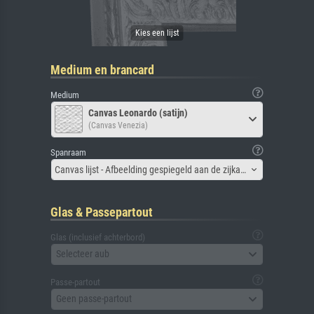
Medium en brancard
Medium
Canvas Leonardo (satijn)
(Canvas Venezia)
Spanraam
Canvas lijst - Afbeelding gespiegeld aan de zijkant
Glas & Passepartout
Glas (inclusief achterbord)
Selecteer aub
Passe-partout
Geen passe-partout