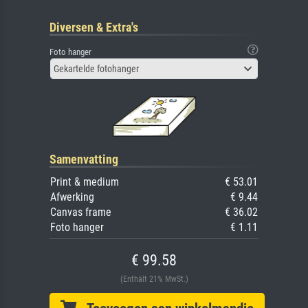
Diversen & Extra's
Foto hanger
Gekartelde fotohanger
Samenvatting
Print & medium
€ 53.01
Afwerking
€ 9.44
Canvas frame
€ 36.02
Foto hanger
€ 1.11
€ 99.58
(Enthält 21% MwSt.)