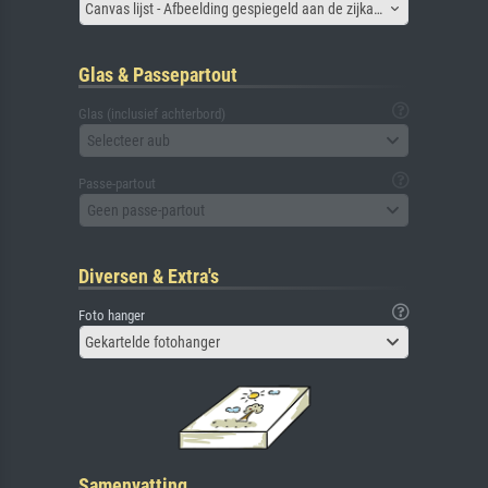
Canvas lijst - Afbeelding gespiegeld aan de zijkant
Glas & Passepartout
Glas (inclusief achterbord)
Selecteer aub
Passe-partout
Geen passe-partout
Diversen & Extra's
Foto hanger
Gekartelde fotohanger
Samenvatting