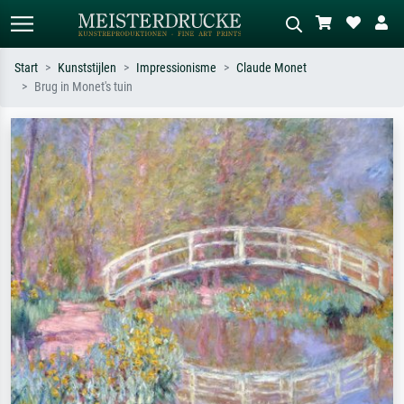
Start
Kunststijlen
Impressionisme
Claude Monet
Brug in Monet's tuin
Standaard zoeken
AI-beeldzoeker
Zoek op kunstenaar, titel of stijl – bijv.
Beschrijf de scène – bijv. groene
Monet, Sterrennacht, impressionisme,
weide, abstract met veel rood, donker
Hokusai-golf, naakt.
olieverfschilderij, staand naakt naast
een boom.