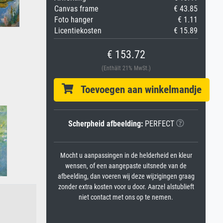
Canvas frame
€ 43.85
Foto hanger
€ 1.11
Licentiekosten
€ 15.89
€ 153.72
(Enthält 21% MwSt.)
Toevoegen aan winkelmandje
Scherpheid afbeelding:
PERFECT
Mocht u aanpassingen in de helderheid en kleur
wensen, of een aangepaste uitsnede van de
afbeelding, dan voeren wij deze wijzigingen graag
zonder extra kosten voor u door. Aarzel alstublieft
niet contact met ons op te nemen.