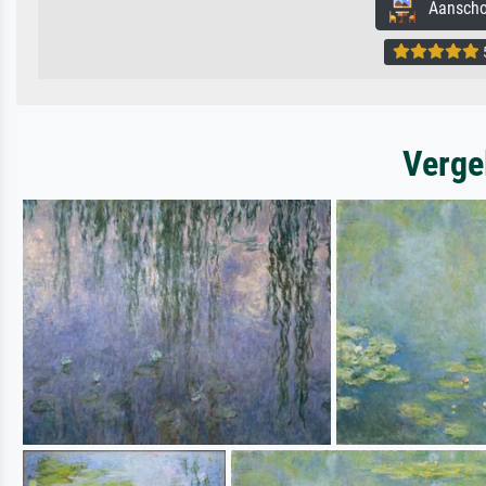
Aanschouw
5
Verge