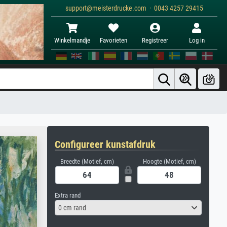
support@meisterdrucke.com · 0043 4257 29415
Winkelmandje
Favorieten
Registreer
Log in
Configureer kunstafdruk
Breedte (Motief, cm)
Hoogte (Motief, cm)
Extra rand
0 cm rand