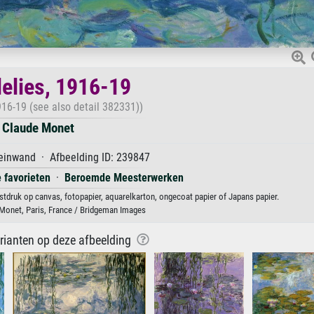
lelies, 1916-19
916-19 (see also detail 382331))
Claude Monet
einwand · Afbeelding ID: 239847
 favorieten
·
Beroemde Meesterwerken
stdruk op canvas, fotopapier, aquarelkarton, ongecoat papier of Japans papier.
onet, Paris, France / Bridgeman Images
arianten op deze afbeelding