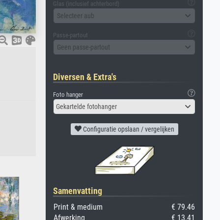
Glas (inclusief achterbord)
Selecteer aub
Passe-partout
Geen passe-partout
Diversen & Extra's
Foto hanger
Gekartelde fotohanger
Configuratie opslaan / vergelijken
Samenvatting
Print & medium
€ 79.46
Afwerking
€ 13.41