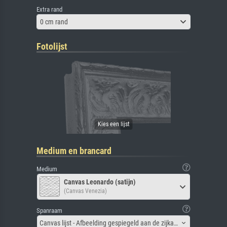
Extra rand
0 cm rand
Fotolijst
Medium en brancard
Medium
Canvas Leonardo (satijn)
(Canvas Venezia)
Spanraam
Canvas lijst - Afbeelding gespiegeld aan de zijkant