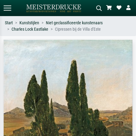
Start
Kunststijlen
Niet geclassificeerde kunstenaars
Charles Lock Eastlake
Cipressen bij de Villa d'Este
Standaard zoeken
AI-beeldzoeker
Zoek op kunstenaar, titel of stijl – bijv.
Beschrijf de scène – bijv. groene
Monet, Sterrennacht, impressionisme,
weide, abstract met veel rood, donker
Hokusai-golf, naakt.
olieverfschilderij, staand naakt naast
een boom.