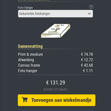
Foto hanger
Gekartelde fotohanger
Samenvatting
Print & medium
€ 74.78
Afwerking
€ 12.72
Canvas frame
€ 42.68
Foto hanger
€ 1.11
€ 131.29
(Enthält 21% MwSt.)
Toevoegen aan winkelmandje