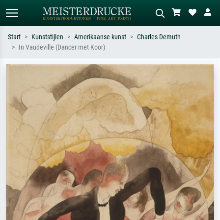
Start
Kunststijlen
Amerikaanse kunst
Charles Demuth
In Vaudeville (Dancer met Koor)
Standaard zoeken
AI-beeldzoeker
Zoek op kunstenaar, titel of stijl – bijv.
Beschrijf de scène – bijv. groene
Monet, Sterrennacht, impressionisme,
weide, abstract met veel rood, donker
Hokusai-golf, naakt.
olieverfschilderij, staand naakt naast
een boom.