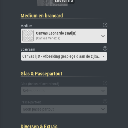
Medium en brancard
Medium
Canvas Leonardo (satijn)
(Canvas Venezia)
Spanraam
Canvas lijst - Afbeelding gespiegeld aan de zijkant
Glas & Passepartout
Glas (inclusief achterbord)
Selecteer aub
Passe-partout
Geen passe-partout
Diversen & Extra's