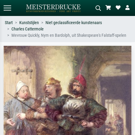
Start
Kunststijlen
Niet geclassificeerde kunstenaars
Charles Cattermole
Standaard zoeken
AI-beeldzoeker
Mevrouw Quickly, Nym en Bardolph, uit Shakespeare's Falstaff-spelen
Zoek op kunstenaar, titel of stijl – bijv.
Beschrijf de scène – bijv. groene
Monet, Sterrennacht, impressionisme,
weide, abstract met veel rood, donker
Hokusai-golf, naakt.
olieverfschilderij, staand naakt naast
een boom.