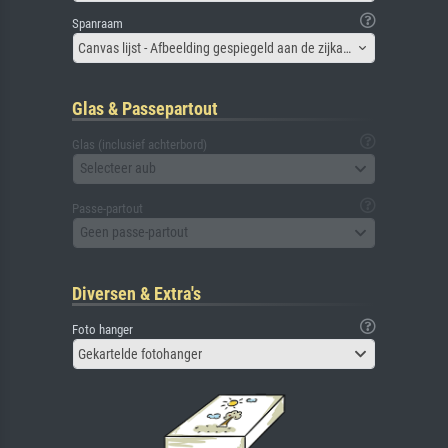
Spanraam
Canvas lijst - Afbeelding gespiegeld aan de zijkant
Glas & Passepartout
Glas (inclusief achterbord)
Selecteer aub
Passe-partout
Geen passe-partout
Diversen & Extra's
Foto hanger
Gekartelde fotohanger