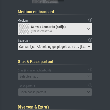
Medium en brancard
Medium
Canvas Leonardo (satijn)
(Canvas Venezia)
Spanraam
Canvas lijst - Afbeelding gespiegeld aan de zijkant
Glas & Passepartout
Glas (inclusief achterbord)
Selecteer aub
Passe-partout
Geen passe-partout
Diversen & Extra's