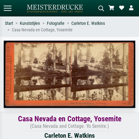
Start
Kunststijlen
Fotografie
Carleton E. Watkins
Casa Nevada en Cottage, Yosemite
Standaard zoeken
AI-beeldzoeker
Zoek op kunstenaar, titel of stijl – bijv.
Beschrijf de scène – bijv. groene
Monet, Sterrennacht, impressionisme,
weide, abstract met veel rood, donker
Hokusai-golf, naakt.
olieverfschilderij, staand naakt naast
een boom.
Casa Nevada en Cottage, Yosemite
(Casa Nevada and Cottage. Yo Semite.)
Carleton E. Watkins