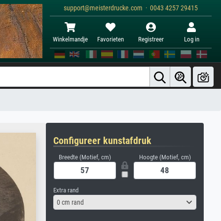
support@meisterdrucke.com · 0043 4257 29415
Winkelmandje
Favorieten
Registreer
Log in
Configureer kunstafdruk
Breedte (Motief, cm)
Hoogte (Motief, cm)
Extra rand
0 cm rand