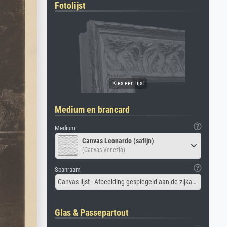
Fotolijst
Medium en brancard
Medium
Canvas Leonardo (satijn)
(Canvas Venezia)
Spanraam
Canvas lijst - Afbeelding gespiegeld aan de zijkant
Glas & Passepartout