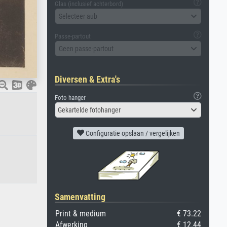
Glas (inclusief achterbord)
Selecteer aub
Passe-partout
Geen passe-partout
Diversen & Extra's
Foto hanger
Gekartelde fotohanger
Configuratie opslaan / vergelijken
Samenvatting
Print & medium
€ 73.22
Afwerking
€ 12.44