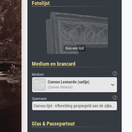
Fotolijst
Medium en brancard
Medium
Canvas Leonardo (satijn)
(Canvas Venezia)
Spanraam
Canvas lijst - Afbeelding gespiegeld aan de zijkant
Glas & Passepartout