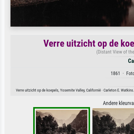
Verre uitzicht op de koe
(Distant View of th
Ca
1861 · Foto
Verre uitzicht op de koepels, Yosemite Valley, Californië · Carleton E. Watkin
Andere kleurv