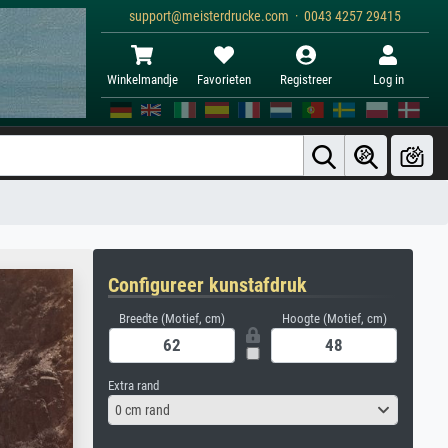
support@meisterdrucke.com · 0043 4257 29415
Winkelmandje
Favorieten
Registreer
Log in
Configureer kunstafdruk
Breedte (Motief, cm)
Hoogte (Motief, cm)
Extra rand
0 cm rand