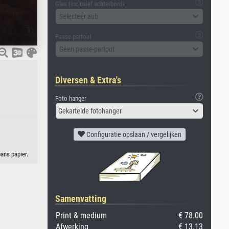
Glas (inclusief achterbord)
Selecteer aub
Passe-partout
Geen passe-partout
Diversen & Extra's
Foto hanger
Gekartelde fotohanger
Configuratie opslaan / vergelijken
ans papier.
Samenvatting
Print & medium
€ 78.00
Afwerking
€ 13.13