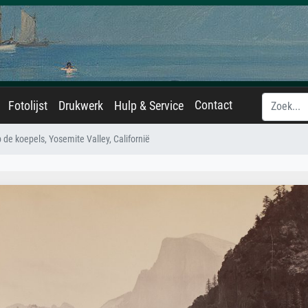
Contact
Fotolijst
Drukwerk
Hulp & Service
p de koepels, Yosemite Valley, Californië