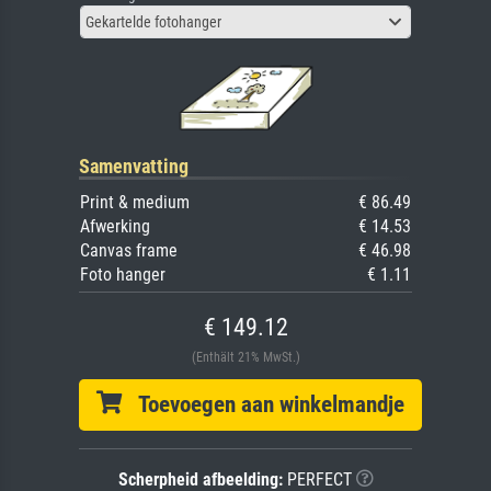
Gekartelde fotohanger
Samenvatting
Print & medium
€ 86.49
Afwerking
€ 14.53
Canvas frame
€ 46.98
Foto hanger
€ 1.11
€ 149.12
(Enthält 21% MwSt.)
Toevoegen aan winkelmandje
Scherpheid afbeelding:
PERFECT