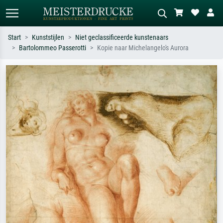
Start
Kunststijlen
Niet geclassificeerde kunstenaars
Bartolommeo Passerotti
Kopie naar Michelangelo's Aurora
Standaard zoeken
AI-beeldzoeker
Zoek op kunstenaar, titel of stijl – bijv.
Beschrijf de scène – bijv. groene
Monet, Sterrennacht, impressionisme,
weide, abstract met veel rood, donker
Hokusai-golf, naakt.
olieverfschilderij, staand naakt naast
een boom.