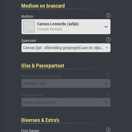
Medium en brancard
Medium
Canvas Leonardo (satijn)
(Canvas Venezia)
Spanraam
Canvas lijst - Afbeelding gespiegeld aan de zijkant
Glas & Passepartout
Glas (inclusief achterbord)
Selecteer aub
Passe-partout
Geen passe-partout
Diversen & Extra's
Foto hanger