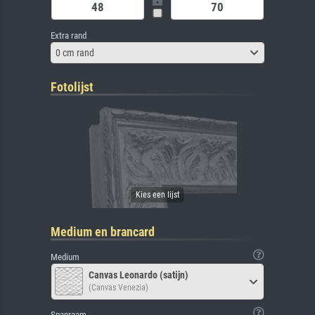
Extra rand
0 cm rand
Fotolijst
Medium en brancard
Medium
Canvas Leonardo (satijn)
(Canvas Venezia)
Spanraam