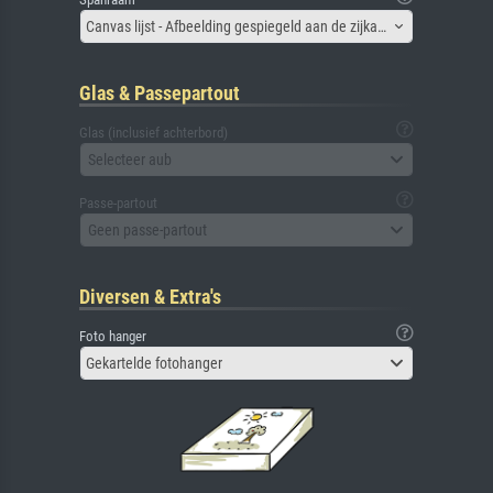
Canvas lijst - Afbeelding gespiegeld aan de zijkant
Glas & Passepartout
Glas (inclusief achterbord)
Selecteer aub
Passe-partout
Geen passe-partout
Diversen & Extra's
Foto hanger
Gekartelde fotohanger