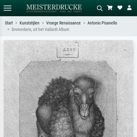
Start
Kunststijlen
Vroege Renaissance
Antonio Pisanello
Dromedaris, uit het Vallardi Album
Standaard zoeken
AI-beeldzoeker
Zoek op kunstenaar, titel of stijl – bijv.
Beschrijf de scène – bijv. groene
Monet, Sterrennacht, impressionisme,
weide, abstract met veel rood, donker
Hokusai-golf, naakt.
olieverfschilderij, staand naakt naast
een boom.