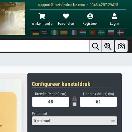
support@meisterdrucke.com · 0043 4257 29415
Winkelmandje
Favorieten
Registreer
Log in
Configureer kunstafdruk
Breedte (Motief, cm)
Hoogte (Motief, cm)
Extra rand
0 cm rand