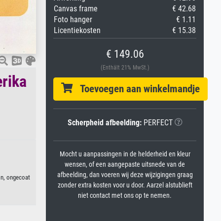
Canvas frame
€ 42.68
Foto hanger
€ 1.11
Licentiekosten
€ 15.38
€ 149.06
(Enthält 21% MwSt.)
erika
Toevoegen aan winkelmandje
Scherpheid afbeelding:
PERFECT
Mocht u aanpassingen in de helderheid en kleur
wensen, of een aangepaste uitsnede van de
afbeelding, dan voeren wij deze wijzigingen graag
on, ongecoat
zonder extra kosten voor u door. Aarzel alstublieft
niet contact met ons op te nemen.