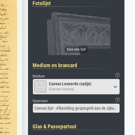
Fotolijst
Medium en brancard
Medium
Canvas Leonardo (satijn)
(Canvas Venezia)
Spanraam
Canvas lijst - Afbeelding gespiegeld aan de zijkant
Glas & Passepartout