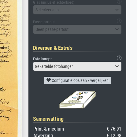
Glas (inclusief achterbord)
Selecteer aub
Passe-partout
Geen passe-partout
Diversen & Extra's
Foto hanger
Gekartelde fotohanger
Configuratie opslaan / vergelijken
Samenvatting
Print & medium
€ 76.91
Afwerking
€ 12.98