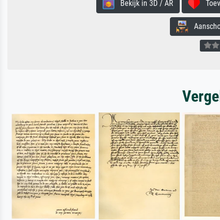
Bekijk in 3D / AR
Toevo
Aanschouw
Verge