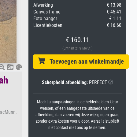
Afwerking
€ 13.98
Canvas frame
€ 45.41
Foto hanger
€ 1.11
Licentiekosten
€ 16.60
€ 160.11
(Enthält 21% MwSt.)
Toevoegen aan winkelmandje
ah
Scherpheid afbeelding:
PERFECT
.
Mocht u aanpassingen in de helderheid en kleur
wensen, of een aangepaste uitsnede van de
MacMunn,
afbeelding, dan voeren wij deze wijzigingen graag
zonder extra kosten voor u door. Aarzel alstublieft
niet contact met ons op te nemen.