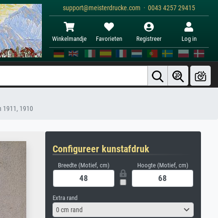
support@meisterdrucke.com · 0043 4257 29415
Winkelmandje
Favorieten
Registreer
Log in
n 1911, 1910
Configureer kunstafdruk
Breedte (Motief, cm)
Hoogte (Motief, cm)
Extra rand
0 cm rand