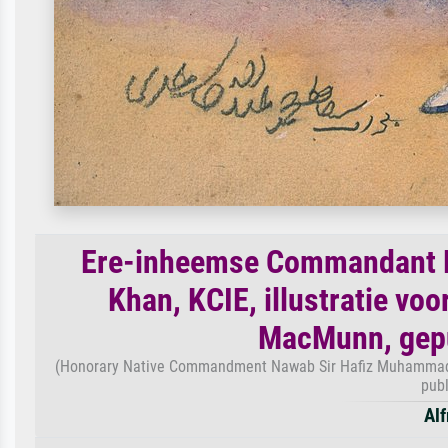
Ere-inheemse Commandant 
Khan, KCIE, illustratie voo
MacMunn, gepu
(Honorary Native Commandment Nawab Sir Hafiz Muhammad Abdu
publ
Alf