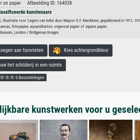
r on paper · Afbeelding ID: 164038
lassificeerde kunstenaars
ustratie voor 'Legers van India' door Majoor G.F. MacMunn, gepubliceerd in 1911, 1910
anvas, fotopapier, aquarelkarton, ongecoat papier of Japans papier.
Museum, London / Bridgeman Images
egen aan favorieten
Kies achtergrondkleur
 het schilderij in een ruimte
0 Beoordelingen
lijkbare kunstwerken voor u gesele