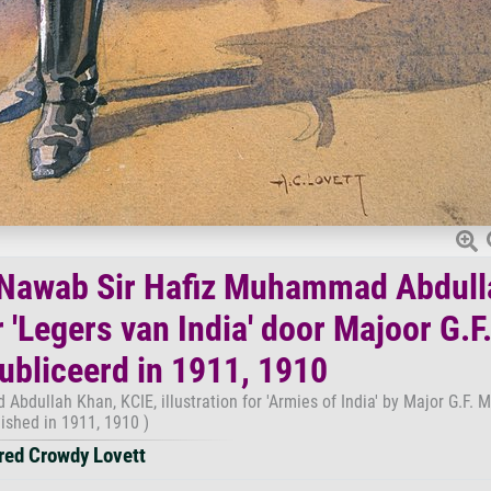
Nawab Sir Hafiz Muhammad Abdull
r 'Legers van India' door Majoor G.F
bliceerd in 1911, 1910
llah Khan, KCIE, illustration for 'Armies of India' by Major G.F. 
ished in 1911, 1910 )
red Crowdy Lovett