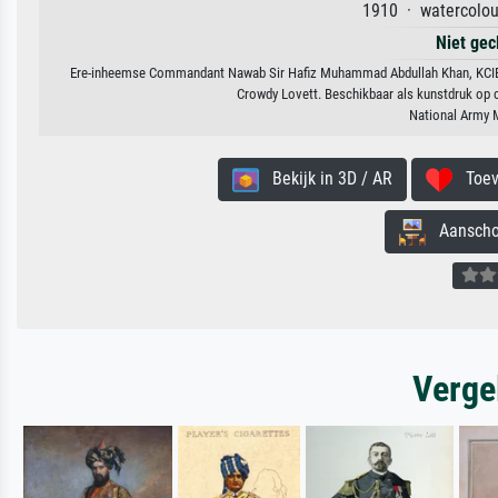
1910 · watercolou
Niet gec
Ere-inheemse Commandant Nawab Sir Hafiz Muhammad Abdullah Khan, KCIE, ill
Crowdy Lovett. Beschikbaar als kunstdruk op c
National Army 
Bekijk in 3D / AR
Toevo
Aanschouw
Verge