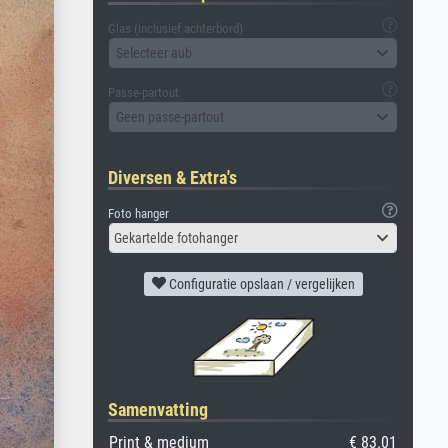
Glas (inclusief achterbord)
Selecteer aub
Passe-partout
Geen passe-partout
Diversen & Extra's
Foto hanger
Gekartelde fotohanger
Configuratie opslaan / vergelijken
Samenvatting
Print & medium
€ 83.01