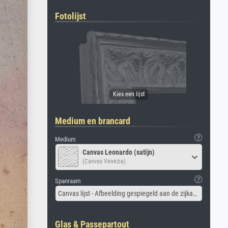
Fotolijst
Medium en brancard
Medium
Canvas Leonardo (satijn)
(Canvas Venezia)
Spanraam
Canvas lijst - Afbeelding gespiegeld aan de zijkant
Glas & Passepartout